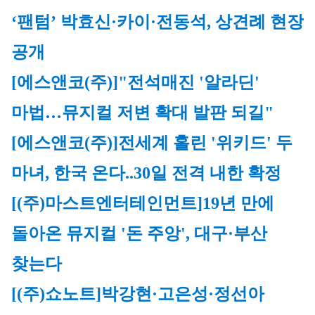
‘팬텀’ 박효신·카이·전동석, 상견례 현장 
공개
[에스앤코(주)]
"전석매진 '알라딘' 
마법…뮤지컬 저변 확대 발판 되길"
[에스앤코(주)]
전세계 홀린 '위키드' 두 
마녀, 한국 온다..30일 전격 내한 확정
[(주)마스트엔터테인먼트]
19년 만에 
돌아온 뮤지컬 '돈 주앙', 대구·부산 
찾는다
[(주)쇼노트]
박강현·고은성·정선아 