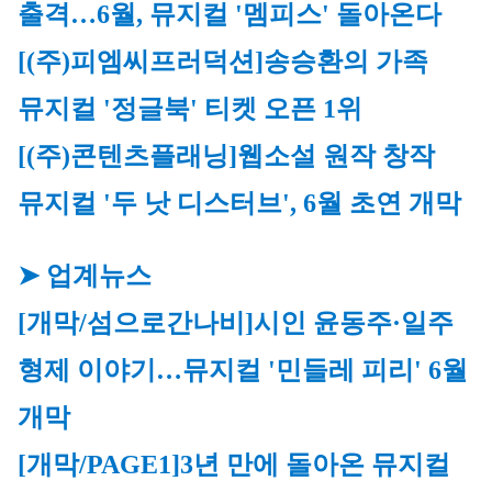
출격…6월, 뮤지컬 '멤피스' 돌아온다
[(주)피엠씨프러덕션]
송승환의 가족 
뮤지컬 '정글북' 티켓 오픈 1위
[(주)콘텐츠플래닝]
웹소설 원작 창작 
뮤지컬 '두 낫 디스터브', 6월 초연 개막
➤ 업계뉴스
[개막/섬으로간나비]
시인 윤동주·일주 
형제 이야기…뮤지컬 '민들레 피리' 6월 
개막
[개막/PAGE1]
3년 만에 돌아온 뮤지컬 