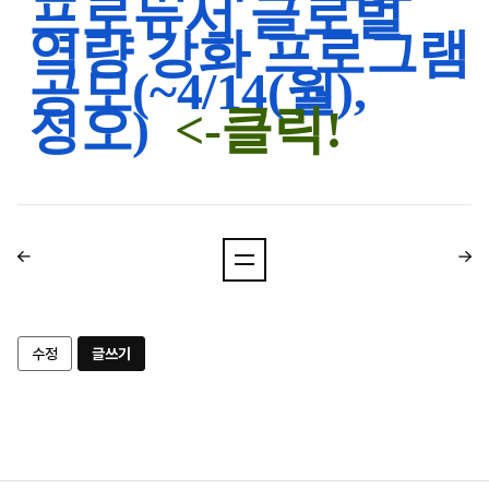
프로듀서 글로벌
역량 강화 프로그램
공모(~4/14(월),
정오)
<-클릭!
수정
글쓰기