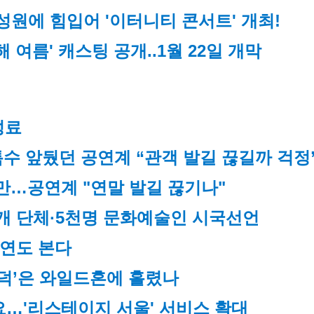
성원에 힘입어 '이터니티 콘서트' 개최!
해 여름' 캐스팅 공개..1월 22일 개막
성료
특수 앞뒀던 공연계 “관객 발길 끊길까 걱정
만…공연계 "연말 발길 끊기나"
개 단체·5천명 문화예술인 시국선언
공연도 본다
‘뮤덕’은 와일드혼에 홀렸나
…'리스테이지 서울' 서비스 확대