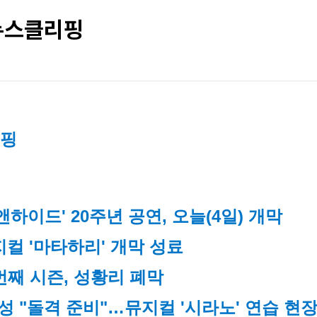
 뉴스클리핑
리핑
하이드' 20주년 공연, 오늘(4일) 개막
컬 '마타하리' 개막 성료
 번째 시즌, 성황리 폐막
 "돌격 준비"…뮤지컬 '시라노' 연습 현