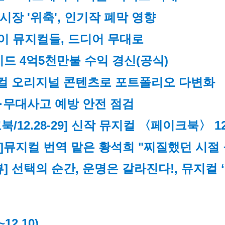
시장 '위축', 인기작 폐막 영향
던 이 뮤지컬들, 드디어 무대로
와이드 4억5천만불 수익 경신(공식)
컬 오리지널 콘텐츠로 포트폴리오 다변화
·무대사고 예방 안전 점검
12.28-29] 신작 뮤지컬 〈페이크북〉 1
]
뮤지컬 번역 맡은 황석희 "찌질했던 시절
뷰] 선택의 순간, 운명은 갈라진다!, 뮤지컬 
~12.10)