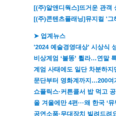
[(주)알앤디웍스]
뜨거운 관객 
[(주)콘텐츠플래닝]
뮤지컬 '그
➤ 업계뉴스
'2024 예술경영대상' 시상식 
비상계엄 ‘불똥’ 튈라…연말 
계엄 사태에도 일단 차분하지
문단부터 영화계까지…200여
쇼플릭스·커튼콜서 밥 먹고 
올 겨울에만 4편···왜 한국 
공연소품·무대장치 빌려드려요