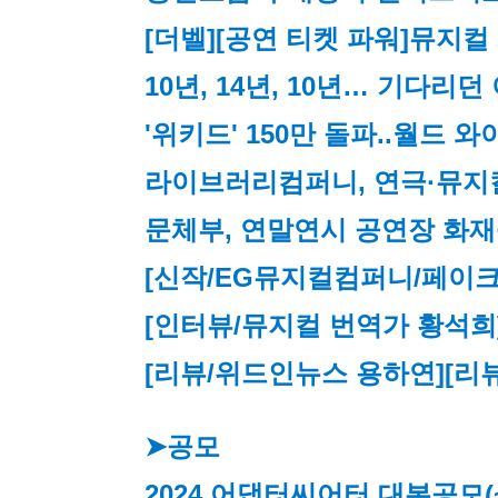
[더벨][공연 티켓 파워]뮤지컬 
10년, 14년, 10년… 기다리
'위키드' 150만 돌파..월드 
라이브러리컴퍼니, 연극·뮤지
문체부, 연말연시 공연장 화재
[신작/
EG뮤지컬컴퍼니/페이크북/
[인터뷰/뮤지컬 번역가 황석희
[리뷰/위드인뉴스 용하연]
[리
➤공모
2024 어댑터씨어터 대본공모
(