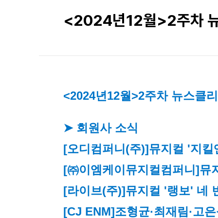
<2024년12월>2주차
<2024년12월>2주차 뉴스클
➤ 회원사 소식
[오디컴퍼니(주)]
뮤지컬 '지킬앤
[㈜이엠케이뮤지컬컴퍼니]
뮤지
[라이브(주)]
뮤지컬 '랭보' 네
[CJ ENM]
조형균·최재림·고은성