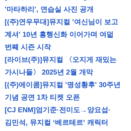
'마타하리', 연습실 사진 공개
[(주)연우무대]
뮤지컬 '여신님이 보고 
계셔' 10년 흥행신화 이어가며 여덟 
번째 시즌 시작
[라이브(주)]
뮤지컬 〈오지게 재밌는 
가시나들〉 2025년 2월 개막
[(주)에이콤]
뮤지컬 '명성황후' 30주년 
기념 공연 1차 티켓 오픈
[CJ ENM]
엄기준·전미도→양요섭·
김민석, 뮤지컬 ‘베르테르’ 캐릭터 