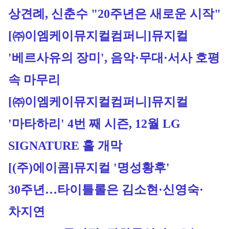
상견례, 신춘수 "20주년은 새로운 시작"
[㈜이엠케이뮤지컬컴퍼니]
뮤지컬 
'베르사유의 장미', 음악·무대·서사 호평 
속 마무리
[㈜이엠케이뮤지컬컴퍼니]
뮤지컬 
'마타하리' 4번 째 시즌, 12월 LG 
SIGNATURE 홀 개막
[(주)에이콤]
뮤지컬 '명성황후' 
30주년…타이틀롤은 김소현·신영숙·
차지연