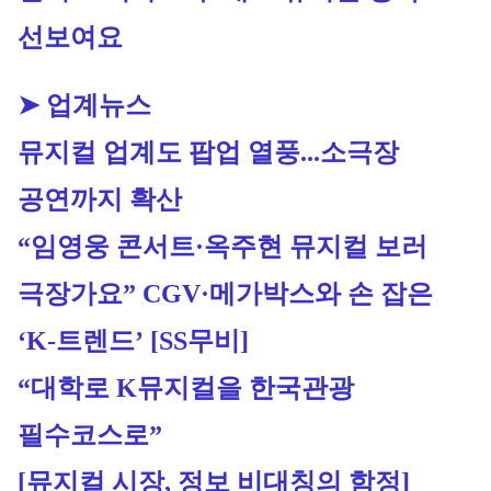
선보여요
➤ 업계뉴스
뮤지컬 업계도 팝업 열풍...소극장 
공연까지 확산
“임영웅 콘서트·옥주현 뮤지컬 보러 
극장가요” CGV·메가박스와 손 잡은 
‘K-트렌드’ [SS무비]
“대학로 K뮤지컬을 한국관광 
필수코스로”
[뮤지컬 시장, 정보 비대칭의 함정]