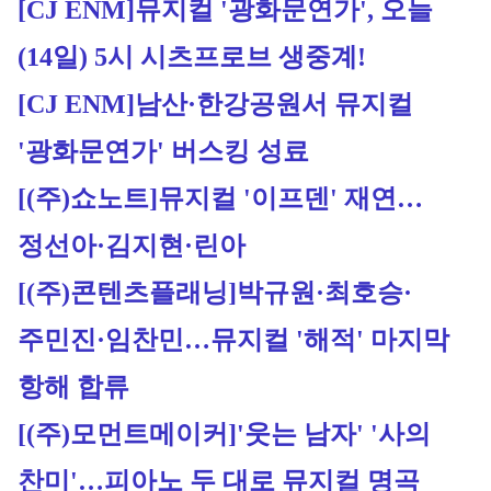
[CJ ENM]
뮤지컬 '광화문연가', 오늘
(14일) 5시 시츠프로브 생중계!
[CJ ENM]
남산·한강공원서 뮤지컬 
'광화문연가' 버스킹 성료
[(주)쇼노트]
뮤지컬 '이프덴' 재연…
정선아·김지현·린아
[(주)콘텐츠플래닝]
박규원·최호승·
주민진·임찬민…뮤지컬 '해적' 마지막 
항해 합류
[(주)모먼트메이커]
'웃는 남자' '사의 
찬미'…피아노 두 대로 뮤지컬 명곡 