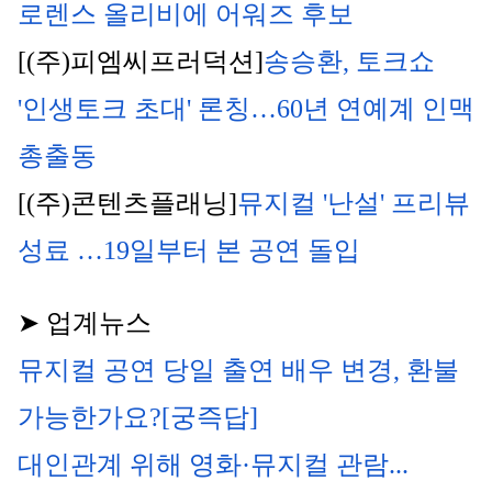
로렌스 올리비에 어워즈 후보
[(주)피엠씨프러덕션]
송승환, 토크쇼 
'인생토크 초대' 론칭…60년 연예계 인맥 
총출동
[(주)콘텐츠플래닝]
뮤지컬 '난설' 프리뷰 
성료 …19일부터 본 공연 돌입
➤ 업계뉴스
뮤지컬 공연 당일 출연 배우 변경, 환불 
가능한가요?[궁즉답]
대인관계 위해 영화·뮤지컬 관람...