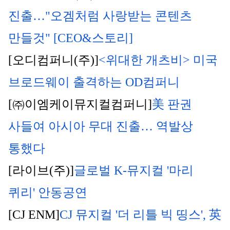
진출…"오겜처럼 사랑받는 콘텐츠 
만들것" [CEO&스토리]
[오디컴퍼니(주)]
<위대한 개츠비> 미국 
브로드웨이 출격하는 OD컴퍼니
[㈜이엠케이뮤지컬컴퍼니]
美 판권 
사들여 아시아 무대 진출… 역발상 
통했다
[라이브(주)]
글로벌 K-뮤지컬 '마리 
퀴리' 안동공연
[CJ ENM]
CJ 뮤지컬 '더 리틀 빅 띵스', 英 