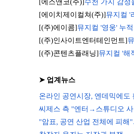
[에스앤코(주)]
수천 가지 감정
[에이치제이컬쳐(주)]
뮤지컬 
[(주)에이콤]
뮤지컬 '영웅' 누적
[(주)인사이트엔터테인먼트]
뮤
[(주)콘텐츠플래닝]
뮤지컬 '해
➤ 업계뉴스
온라인 공연시장, 엔데믹에도
씨제스 측 "엔터→스튜디오 사명
"암표, 공연 산업 전체에 피해