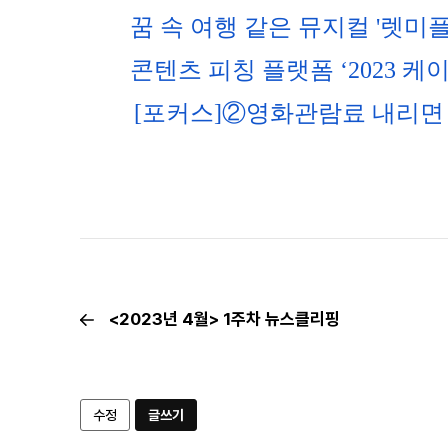
꿈 속 여행 같은 뮤지컬 '렛미
콘텐츠 피칭 플랫폼 ‘2023 케
[포커스]②영화관람료 내리면 
<2023년 4월> 1주차 뉴스클리핑
수정
글쓰기