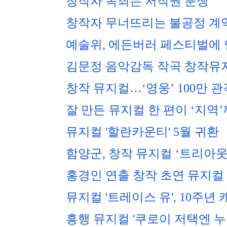
창작자 옥죄는 저작권 분쟁
창작자 무너뜨리는 불공정 계약
예술위, 에든버러 페스티벌에 
김문정 음악감독 작곡 창작뮤지
창작 뮤지컬…‘영웅’ 100만 
잘 만든 뮤지컬 한 편이 ‘지역
뮤지컬 '할란카운티' 5월 귀환
함양군, 창작 뮤지컬 ‘트리아
홍경인 연출 창작 초연 뮤지컬 '
뮤지컬 '트레이스 유', 10주년
흥행 뮤지컬 '쿠로이 저택엔 누