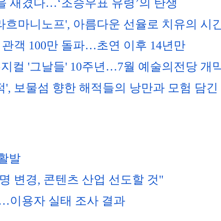
을 새겼다…‘조승우표 유령’의 탄생 
'라흐마니노프', 아름다운 선율로 치유의 시
 관객 100만 돌파…초연 이후 14년만
지컬 '그날들' 10주년…7월 예술의전당 개
적', 보물섬 향한 해적들의 낭만과 모험 담긴
 활발
 변경, 콘텐츠 산업 선도할 것"
"…이용자 실태 조사 결과