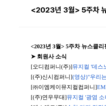
<2023년 3월> 5주차
<2023년 3월> 5주차 뉴스클리
➤ 회원사 소식
[오디컴퍼니(주)]
뮤지컬 '데스노
[(주)신시컴퍼니]
(영상)"우리
[㈜이엠케이뮤지컬컴퍼니]
EM
[(주)연우무대]
뮤지컬 '광염 소