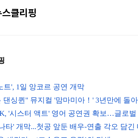
 뉴스클리핑
핑
트', 1일 앙코르 공연 개막
는 댄싱퀸" 뮤지컬 '맘마미아！' 3년만에 돌
K, '시스터 액트' 영어 공연권 확보…글로
나타' 개막...첫공 앞둔 배우-연출 각오 담긴