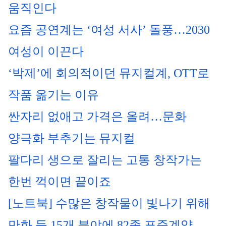
움직인다
요즘 공연계는 ‘여성 서사’ 돌풍…2030 
여성이 이끈다
‘박제’에 회의적이던 뮤지컬계, OTT로 
작품 옮기는 이유
싼자리 없애고 가격은 올려…문화 
양극화 부추기는 뮤지컬
팔다리 생으로 잘리는 고통 창작가는 
한번 꺽이면 끝이죠
[노트북] 수많은 창작물이 빛나기 위해
만화 등 15개 분야에 82종 표준계약… 