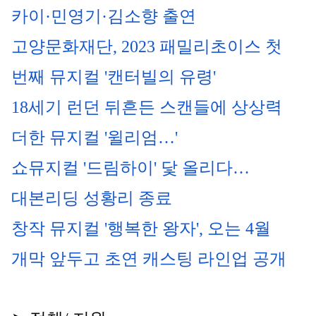
카이·민영기·김소향 출연
고양문화재단, 2023 패밀리초이스 첫 
번째 뮤지컬 '캔터빌의 유령'
18세기 런던 뒤흔든 스캔들에 상상력 
더한 뮤지컬 '윌리엄…'
쇼뮤지컬 '드림하이' 닻 올리다… 
대본리딩 성황리 종료
창작 뮤지컬 '행복한 왕자', 오는 4월 
개막 앞두고 초연 캐스팅 라인업 공개