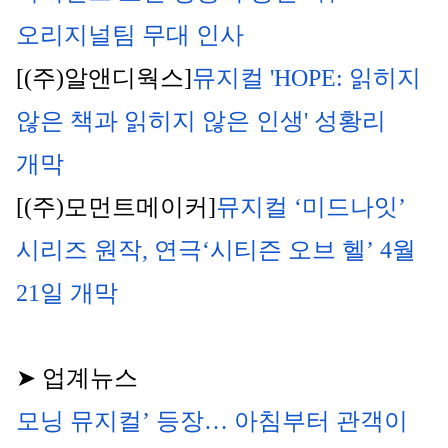
오리지널팀 무대 인사
[(주)알앤디웍스]
뮤지컬 'HOPE: 읽히지 
않은 책과 읽히지 않은 인생' 성황리 
개막
[(주)모먼트메이커]
뮤지컬 ‘미드나잇’ 
시리즈 원작, 연극‘시티즌 오브 헬’ 4월 
21일 개막
➤ 업계뉴스
모닝 뮤지컬’ 등장… 아침부터 관객이 