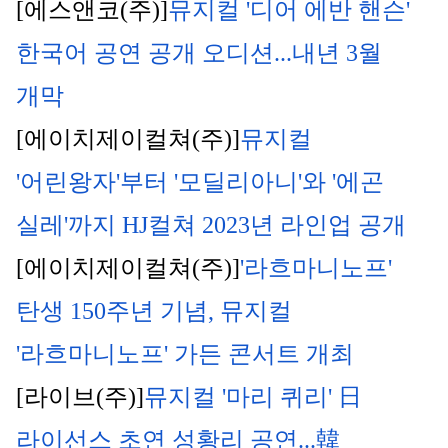
[에스앤코(주)]
뮤지컬 '디어 에반 핸슨' 
한국어 공연 공개 오디션...내년 3월 
개막
[에이치제이컬쳐(주)]
뮤지컬 
'어린왕자'부터 '모딜리아니'와 '에곤 
실레'까지 HJ컬쳐 2023년 라인업 공개
[에이치제이컬쳐(주)]
'라흐마니노프' 
탄생 150주년 기념, 뮤지컬 
'라흐마니노프' 가든 콘서트 개최
[라이브(주)]
뮤지컬 '마리 퀴리' 日 
라이선스 초연 성황리 공연...韓 