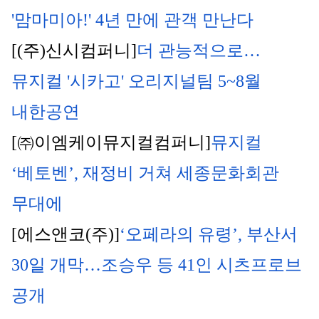
'맘마미아!' 4년 만에 관객 만난다
[(주)신시컴퍼니]
더 관능적으로…
뮤지컬 '시카고' 오리지널팀 5~8월 
내한공연
[㈜이엠케이뮤지컬컴퍼니]
뮤지컬 
‘베토벤’, 재정비 거쳐 세종문화회관 
무대에
[에스앤코(주)]
‘오페라의 유령’, 부산서 
30일 개막…조승우 등 41인 시츠프로브 
공개