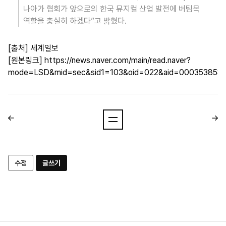
나아가 협회가 앞으로의 한국 뮤지컬 산업 발전에 버팀목
역할을 충실히 하겠다”고 밝혔다.
[출처] 세계일보
[원본링크]
https://news.naver.com/main/read.naver?
mode=LSD&mid=sec&sid1=103&oid=022&aid=000353858
수정
글쓰기